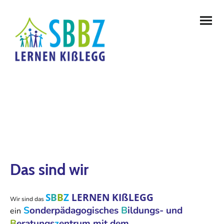
Das sind wir
S
B
B
Z
LERNEN KIßLEGG
Wir sind das
S
onderpädagogisches
B
ildungs- und
ein
B
eratungs
z
entrum mit dem