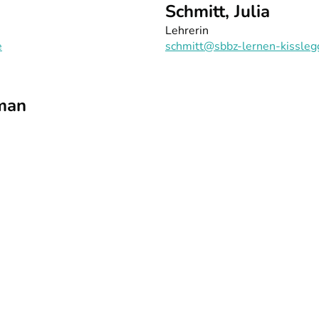
Schmitt, Julia
Lehrerin
e
schmitt@sbbz-lernen-kissleg
man
ontakt
Datenschutz
Impressum
Fon: +49 7563 908148 | Fax
ßlegg
info@sbbz-lernen-kisslegg.d