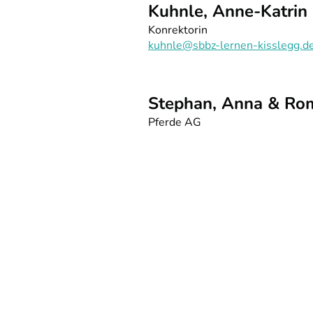
Kuhnle, Anne-Katrin
Konrektorin
kuhnle@sbbz-lernen-kisslegg.d
Stephan, Anna & Ro
Pferde AG
K
SBBZ Lernen Kißlegg
Franz-Speth-Str. 1a | 88353 Ki