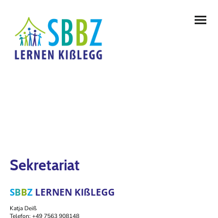
Sekretariat
S
B
B
Z
LERNEN KIßLEGG
Katja Deiß
Telefon: +49 7563 908148