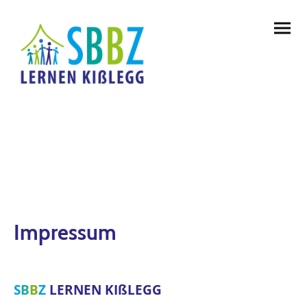
Impressum
S
B
B
Z
LERNEN KIßLEGG